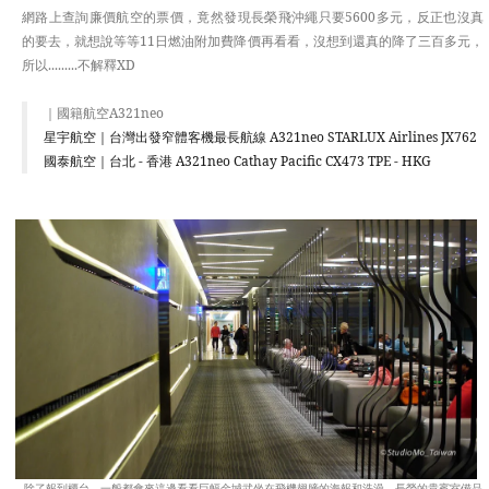
網路上查詢廉價航空的票價，竟然發現長榮飛沖繩只要5600多元，反正也沒真
的要去，就想說等等11日燃油附加費降價再看看，沒想到還真的降了三百多元，
所以.........不解釋XD
｜國籍航空A321neo
星宇航空｜台灣出發窄體客機最長航線 A321neo STARLUX Airlines JX762
國泰航空｜台北 - 香港 A321neo Cathay Pacific CX473 TPE - HKG
除了報到櫃台，一般都會來這邊看看巨幅金城武坐在飛機翅膀的海報和洗澡，長榮的貴賓室備品