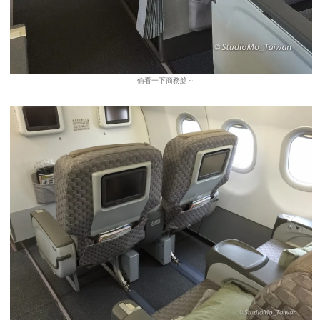
偷看一下商務艙～