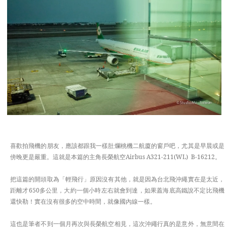
APAC
EUROPE
TASTE
喜歡拍飛機的朋友，應該都跟我一樣肚爛桃機二航廈的窗戶吧，尤其是早晨或是
傍晚更是嚴重。這就是本篇的主角長榮航空Airbus A321-211(WL) B-16212。
把這篇的開頭取為「輕飛行」原因沒有其他，就是因為台北飛沖繩實在是太近，
距離才650多公里，大約一個小時左右就會到達，如果蓋海底高鐵說不定比飛機
還快勒！實在沒有很多的空中時間，就像國內線一樣。
這也是筆者不到一個月再次與長榮航空相見，這次沖繩行真的是意外，無意間在