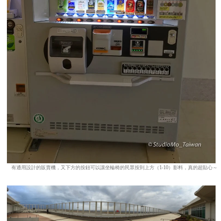
有通用設計的販賣機，又下方的按鈕可以讓坐輪椅的民眾按到上方（1-10）影料，真的超貼心～