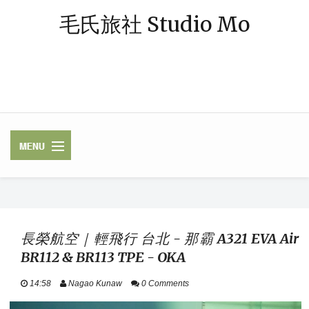
毛氏旅社 Studio Mo
「毛氏」源自朋友對我的暱稱 — 阿毛；「旅社」則象徵著休憩與規劃旅
程的空間。我是一個熱愛旅行、著迷於飯店體驗的媒體業雜工，足跡常駐
中南半島，或在東南亞跳島漫遊，最近偶爾也轉往歐洲探險。謝謝你，與
我一起踏上這段旅程。
✈ FLIGHTS /
LUGGAGE / VISA
長榮航空｜輕飛行 台北 - 那霸 A321 EVA Air
BR112 & BR113 TPE - OKA
HOTELS / RAILWAY
14:58
Nagao Kunaw
0 Comments
ASEAN