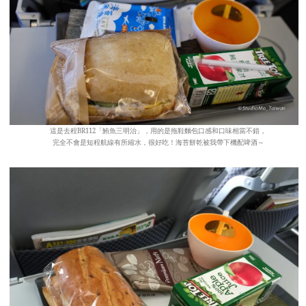
這是去程BR112「鮪魚三明治」，用的是拖鞋麵包口感和口味相當不錯，
完全不會是短程航線有所縮水，很好吃！海苔餅乾被我帶下機配啤酒～