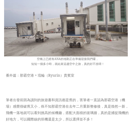
空橋上已經有ANA的地勤正在準備迎接我們囉，
短短一個多小時，就結束這趟空中之旅，真的好不捨唷！
番外篇：那霸空港 + 琉輪（Ryurin）貴賓室
筆者出發前因為讀到的旅遊書和資訊都是舊的，害筆者一直認為那霸空港（機
場）感覺很破舊又小，殊不知那霸空港在去年二月重新整修後，真是煥然一新，
飛機一落地就可以看到挑高的候機廳，搭配大面積的玻璃牆，真的是捕捉飛機的
好地方，可以國際線的班機還是太少，所以選擇並不多！