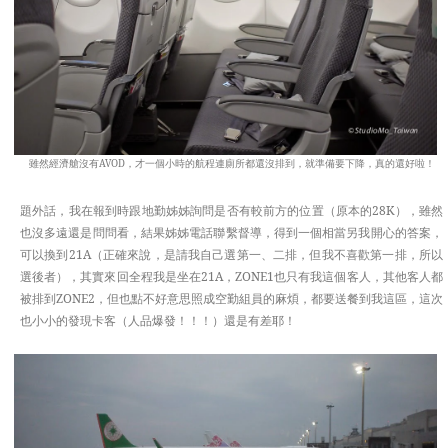
雖然經濟艙沒有AVOD，才一個小時的航程連廁所都還沒排到，就準備要下降，真的還好啦！
題外話，我在報到時跟地勤姊姊詢問是否有較前方的位置（原本的28K），雖然
也沒多遠還是問問看，結果姊姊電話聯繫督導，得到一個相當另我開心的答案，
可以換到21A（正確來說，是請我自己選第一、二排，但我不喜歡第一排，所以
選後者），其實來回全程我是坐在21A，ZONE1也只有我這個客人，其他客人都
被排到ZONE2，但也點不好意思照成空勤組員的麻煩，都要送餐到我這區，這次
也小小的發現卡客（人品爆發！！！）還是有差耶！