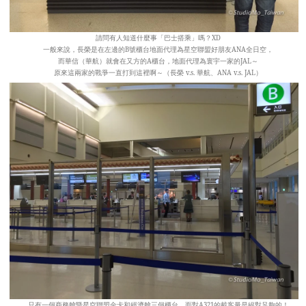
請問有人知道什麼事「巴士搭乘」嗎？XD
一般來說，長榮是在左邊的B號櫃台地面代理為星空聯盟好朋友ANA全日空，
而華信（華航）就會在又方的A櫃台，地面代理為寰宇一家的JAL～
原來這兩家的戰爭一直打到這裡啊～（長榮 v.s. 華航、ANA v.s. JAL）
只有一個商務艙暨星空聯盟金卡和經濟艙三個櫃台，面對A321的載客量是絕對足夠的！