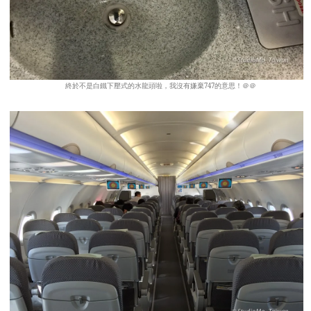
終於不是白鐵下壓式的水龍頭啦，我沒有嫌棄747的意思！＠＠