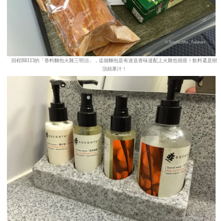
回程BR113的「香料麵包火雞三明治」，這個麵包是有迷迭香味道配上火雞也很搭！飲料還是樹
頂頻果汁！