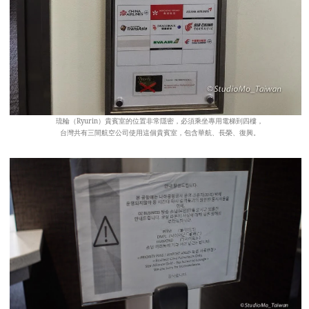
琉輪（Ryurin）貴賓室的位置非常隱密，必須乘坐專用電梯到四樓，
台灣共有三間航空公司使用這個貴賓室，包含華航、長榮、復興。