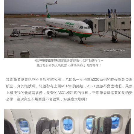
在沖繩機場國際航廈捕捉到的倩影，但有點髒兮兮～
後方是日本的天馬航空（SKYMARK）剛好降落！
其實筆者說實話並不喜歡窄體客機，尤其第一次搭乘A320系列的時候就是亞洲
航空，真的很擠啊。想說都有上回MD-90的經驗，A321應該不會太糟吧，果然
上機後我的憂慮是多餘，長榮的A321椅距真的很棒，平常筆者還需要加長的安
全帶，這次完全不用而且不會很緊，好感度大增啊！