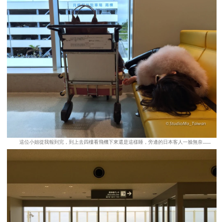
這位小姐從我報到完，到上去四樓看飛機下來還是這樣睡，旁邊的日本客人一臉無奈........