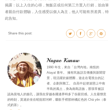
揭露：以上入住的心得，無飯店或任何第三方置入行銷，並由筆
者親自付款體驗，入住感受以個人為主，他人可能有所差異，特
此告知。
Share this post:
Nagao Kunaw
1990 年生，來自「台灣內地」南投的
Atayal 青年。 擁有民族語言傳播與新聞背
景，現活躍於媒體圈，遊走在電視台的記
者、企劃與雜工。 自高中起便迷戀上中南
半島的風土，身為南島語族，那張常被誤
認為當地人的臉孔，讓我在穿越各國邊界時多了份親切感。人生最愜意
的時刻，莫過於坐在昭批耶河畔，啜飲手裡那杯橘紅色的 Chā yĕn（泰
式奶茶）。