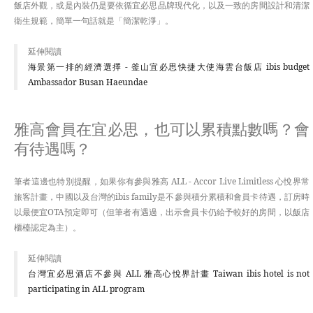
飯店外觀，或是內裝仍是要依循宜必思品牌現代化，以及一致的房間設計和清潔
衛生規範，簡單一句話就是「簡潔乾淨」。
延伸閱讀
海景第一排的經濟選擇 - 釜山宜必思快捷大使海雲台飯店 ibis budget
Ambassador Busan Haeundae
雅高會員在宜必思，也可以累積點數嗎？會
有待遇嗎？
筆者這邊也特別提醒，如果你有參與雅高 ALL - Accor Live Limitless 心悅界常
旅客計畫，中國以及台灣的ibis family是不參與積分累積和會員卡待遇，訂房時
以最便宜OTA預定即可（但筆者有遇過，出示會員卡仍給予較好的房間，以飯店
櫃檯認定為主）。
延伸閱讀
台灣宜必思酒店不參與 ALL 雅高心悅界計畫 Taiwan ibis hotel is not
participating in ALL program