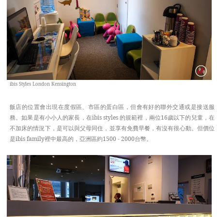
ibis Styles London Kensington
飯店的位置會出現在度假區、市區的蛋白區，但會有好的聯外交通或是接送服
務。如果是有小小人的家長，在ibis styles 的規範裡，兩位16歲以下的兒童，在
不加床的情況下，是可以與父母同住，並享有免費早餐，有沒有很心動。但價位
是ibis family裡中最高的，亞洲區約1500 - 2000台幣。