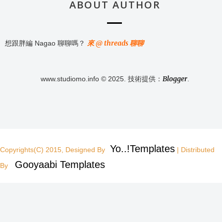
ABOUT AUTHOR
來 @ threads 聊聊
想跟胖編 Nagao 聊聊嗎？
Blogger
www.studiomo.info © 2025. 技術提供：
.
Yo..!Templates
Copyrights(C) 2015, Designed By
| Distributed
Gooyaabi Templates
By