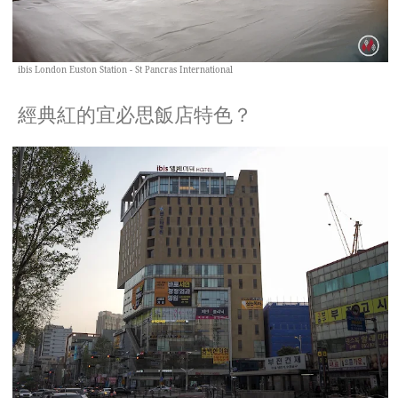
ibis London Euston Station - St Pancras International
經典紅的宜必思飯店特色？