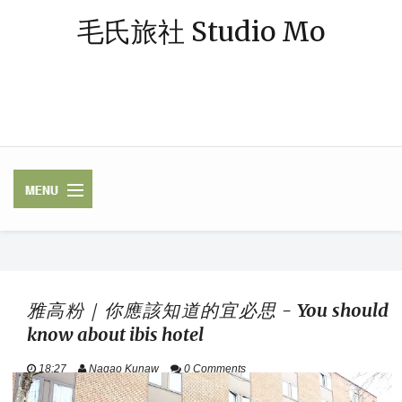
毛氏旅社 Studio Mo
「毛氏」源自朋友對我的暱稱 — 阿毛；「旅社」則象徵著休憩與規劃旅
程的空間。我是一個熱愛旅行、著迷於飯店體驗的媒體業雜工，足跡常駐
中南半島，或在東南亞跳島漫遊，最近偶爾也轉往歐洲探險。謝謝你，與
我一起踏上這段旅程。
✈ FLIGHTS /
LUGGAGE / VISA
雅高粉｜你應該知道的宜必思 - You should
know about ibis hotel
HOTELS / RAILWAY
18:27
Nagao Kunaw
0 Comments
ASEAN