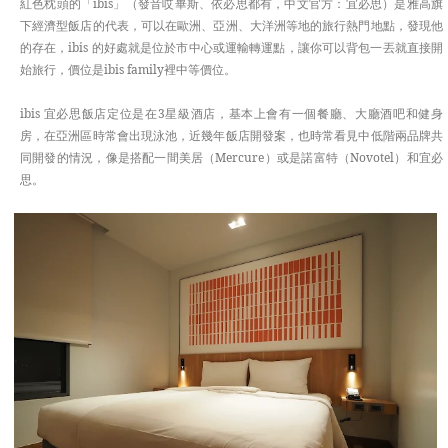
紅色枕頭的「ibis」（發音哎畢斯、依必思都有，中文官方：宜必思）是雅高旗
下經濟型飯店的代表，可以在歐洲、亞洲、大洋洲等地的旅行熱門地點，發現他
的存在，ibis 的好處就是位於市中心或運輸轉運點，讓你可以背包一丟就直接開
始旅行，價位是ibis family裡中等價位。
ibis 宜必思飯店定位是在3星級酒店，基本上會有一個餐廳、大廳酒吧和健身
房，在亞洲區時常會出現泳池，近幾年飯店開發案，也時常看見中低階兩品牌共
同開發的情況，像是搭配一間美居（Mercure）或是諾富特（Novotel）和宜必
思。