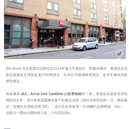
APAC
EUROPE
TASTE
ibis Hotel 宜必思酒店品牌也在2024年邁入半個世紀，歡慶50週年，整個宜必思
飯店家族在全球有超過2500間酒店，分布在79個國家或地區，是非常遍佈的經
濟型酒店。
身為雅高
ALL - Accor Live Limitless 心悅界粉絲
的一員，筆者認為還是寫些知
識性的文章，讓大家更認識雅高旗下的飯店品牌（很怕沒有寫完的一天，雅高最
近一直瘋狂在買新品牌 XD），這次先從筆者第一次接觸的品牌開始「ibis」，
沒辦法一開始出國時很小資，只住得起ibis。