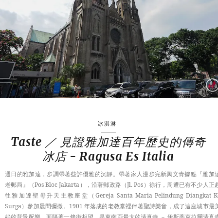
APAC
EUROPE
TASTE
冰淇淋
Taste ／ 見證雅加達百年歷史的傳奇
冰店 - Ragusa Es Italia
週日的雅加達，步調帶著些許優雅的沉靜。帶著家人漫步完新興文青據點『雅加
老郵局』（Pos Bloc Jakarta），沿著郵政路（Jl. Pos）徐行，周遭已有不少人正
往雅加達聖母升天主教座堂（Gereja Santa Maria Pelindung Diangkat K
Surga）參加晨間彌撒。1901 年落成的老教堂裡伴著聖詩樂音，成了這座城市最
好的背景配樂。而隔著一條街相望，是東南亞最大的清真寺 － 伊斯蒂克拉爾清真