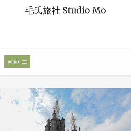
毛氏旅社 Studio Mo
「毛氏」源自朋友對我的暱稱 — 阿毛；「旅社」則象徵著休憩與規劃旅
程的空間。我是一個熱愛旅行、著迷於飯店體驗的媒體業雜工，足跡常駐
中南半島，或在東南亞跳島漫遊，最近偶爾也轉往歐洲探險。謝謝你，與
我一起踏上這段旅程。
✈ FLIGHTS /
LUGGAGE / VISA
HOTELS / RAILWAY
ASEAN