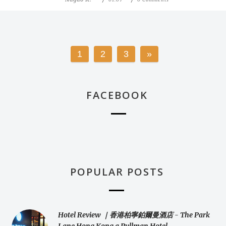
1
2
3
»
FACEBOOK
POPULAR POSTS
Hotel Review ｜香港柏寧鉑爾曼酒店 - The Park