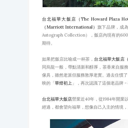
台北福華大飯店（The Howard Plaza Hote
（Marriott International）
旗下品牌，成為「
Autograph Collection），飯店
期待。
如果把飯店比喻成一杯茶，
台北福華大飯店（The 
同烏龍一般，帶點清新和醇厚，茶香來自服
傢具，雖然老派但服務敦厚老實。過去住慣了國
映的「
華燈初上
」，再次認識了這個老品牌 -
台北福華大飯店
營業近40年，從1984年
經過，都會望向福華，想像自己入主的情境，