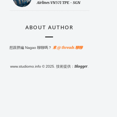
Airlines VN571 TPE - SGN
ABOUT AUTHOR
來 @ threads 聊聊
想跟胖編 Nagao 聊聊嗎？
Blogger
www.studiomo.info © 2025. 技術提供：
.