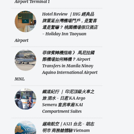
Airport Terminal 1
Hotel Review ｜IHG 經典品
牌重返台灣機場門戶，是驚喜
還是驚嚇？ 桃園機場假日酒店
- Holiday Inn Taoyuan
Airport
菲律賓轉機指南 》 馬尼拉國
際機場如何轉機？ Airport
Transfers in Manila Ninoy
Aquino International Airport
MNL
鐵道紀行 ｜ 印尼頂級火車之
旅 泗水 - 日惹 KA Argo
Semeru 套房車廂 KAI
Compartment Suites
越南航空｜A321 台北 - 胡志
明市 商務艙體驗 Vietnam