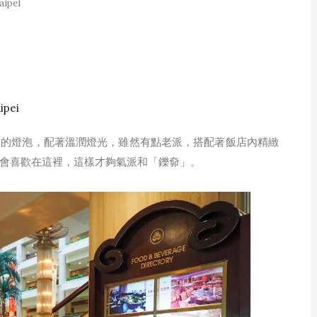
ipei
ipei
面的燈泡，配著溫潤燈光，雖然有點老派，搭配著飯店內精緻
會喜歡在這裡，這樣才夠氣派和「鑠奅」。