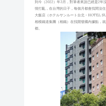
到今（2022）年3月，對筆者來說已經是2
情打亂，在台灣的日子，每個月都會找間沒住過的
大飯店（ホテルサンルート台北 - HOTEL S
相模鐵道集團（相鐵）在找開發國內據點，就
都。