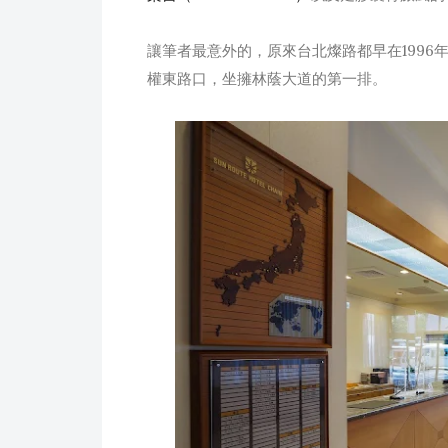
讓筆者最意外的，原來台北燦路都早在1996
權東路口，坐擁林蔭大道的第一排。