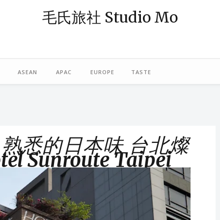
毛氏旅社 Studio Mo
— 阿毛；「旅社」則象徵著休憩與規劃旅程的空間。我是一個熱愛旅行
島，或在東南亞跳島漫遊，最近偶爾也轉往歐洲探險。謝謝你，與我一起
ASEAN
APAC
EUROPE
TASTE
ew ｜熟悉的日本味 台北燦
 Sunroute Taipei