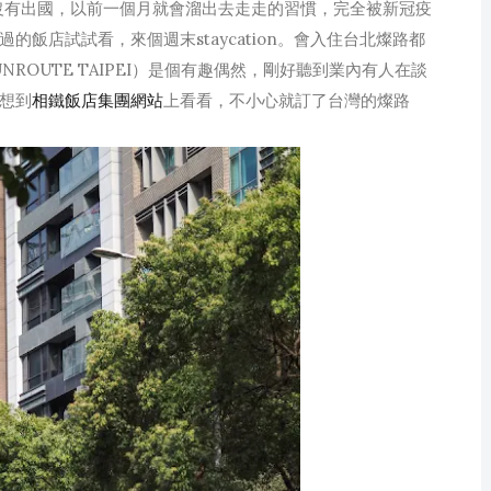
年沒有出國，以前一個月就會溜出去走走的習慣，完全被新冠疫
飯店試試看，來個週末staycation。會入住台北燦路都
UNROUTE TAIPEI）是個有趣偶然，剛好聽到業內有人在談
想到
相鐵飯店集團網站
上看看，不小心就訂了台灣的燦路