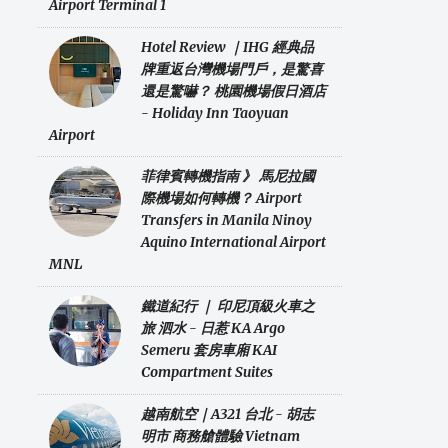
Airport Terminal 1
Hotel Review ｜IHG 經典品
牌重返台灣機場門戶，是驚喜
還是驚嚇？ 桃園機場假日酒店
- Holiday Inn Taoyuan
Airport
菲律賓轉機指南 》 馬尼拉國
際機場如何轉機？ Airport
Transfers in Manila Ninoy
Aquino International Airport
MNL
鐵道紀行 ｜ 印尼頂級火車之
旅 泗水 - 日惹 KA Argo
Semeru 套房車廂 KAI
Compartment Suites
越南航空｜A321 台北 - 胡志
明市 商務艙體驗 Vietnam