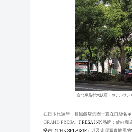
台北燦路都大飯店・ホテルサンルート台
在日本旅遊時，相鐵飯店集團一直在口袋名單
GRAND FRESA、
FRESA INN
品牌；偏向商
樂吉（THE SPLAISIR）
以及走膠囊青旅風的