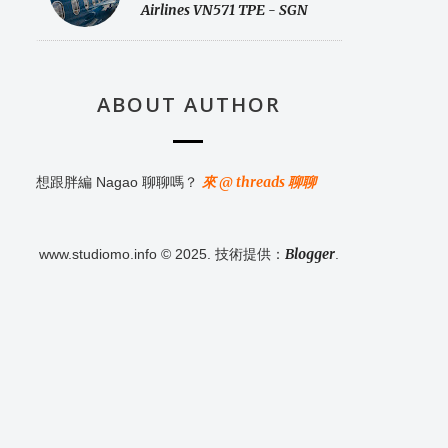
Airlines VN571 TPE - SGN
ABOUT AUTHOR
來 @ threads 聊聊
想跟胖編 Nagao 聊聊嗎？
Blogger
www.studiomo.info © 2025. 技術提供：
.