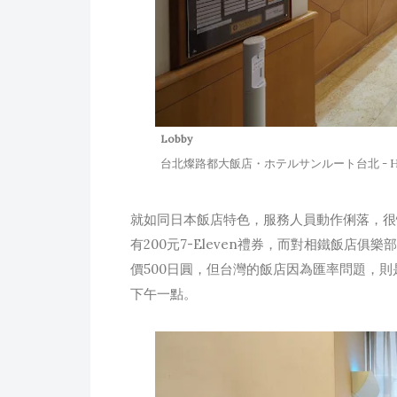
Lobby
台北燦路都大飯店・ホテルサンルート台北 - HOTE
就如同日本飯店特色，服務人員動作俐落，很
有200元7-Eleven禮券，而對相鐵飯店俱樂
價500日圓，但台灣的飯店因為匯率問題，則是
下午一點。