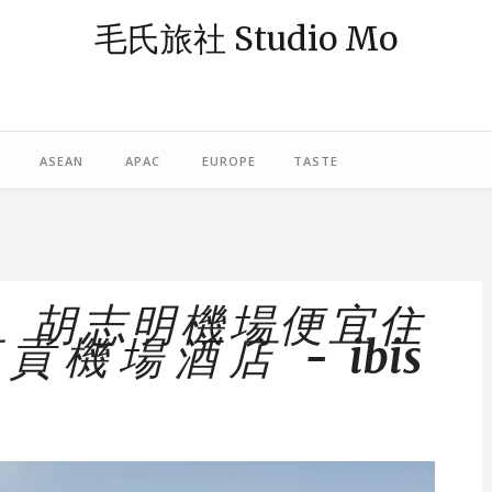
毛氏旅社 Studio Mo
— 阿毛；「旅社」則象徵著休憩與規劃旅程的空間。我是一個熱愛旅行
島，或在東南亞跳島漫遊，最近偶爾也轉往歐洲探險。謝謝你，與我一起
ASEAN
APAC
EUROPE
TASTE
iew ｜ 胡志明機場便宜住
機場酒店 - ibis