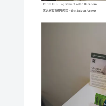
Room 1005 - Apartment with 1 Bedroom
宜必思西貢機場酒店 - ibis Saigon Airport