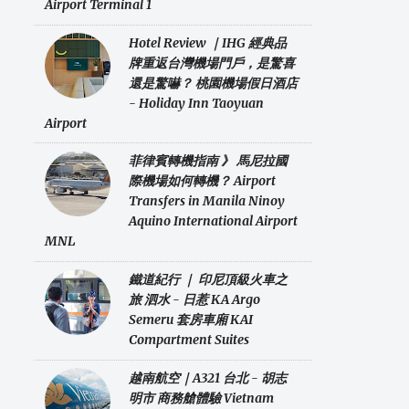
Airport Terminal 1
Hotel Review ｜IHG 經典品
牌重返台灣機場門戶，是驚喜
還是驚嚇？ 桃園機場假日酒店
- Holiday Inn Taoyuan
Airport
菲律賓轉機指南 》 馬尼拉國
際機場如何轉機？ Airport
Transfers in Manila Ninoy
Aquino International Airport
MNL
鐵道紀行 ｜ 印尼頂級火車之
旅 泗水 - 日惹 KA Argo
Semeru 套房車廂 KAI
Compartment Suites
越南航空｜A321 台北 - 胡志
明市 商務艙體驗 Vietnam