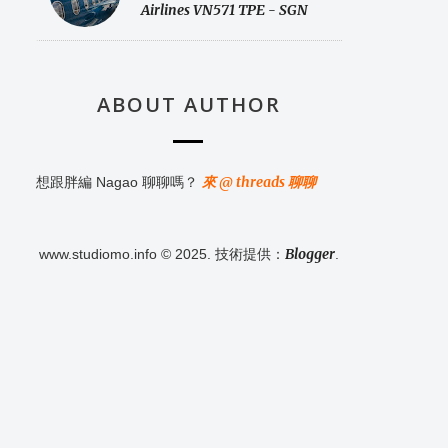
Airlines VN571 TPE - SGN
ABOUT AUTHOR
來 @ threads 聊聊
想跟胖編 Nagao 聊聊嗎？
Blogger
www.studiomo.info © 2025. 技術提供：
.