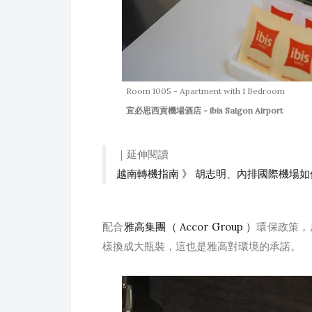
Room 1005 - Apartment with 1 Bedroom
宜必思西貢機場酒店 - ibis Saigon Airport
｜延伸閱讀
越南轉機指南 》 胡志明、內排國際機場
配合
雅高集團（ Accor Group ）
環保政策，
樣換成大瓶裝，這也是雅高對環境的承諾。