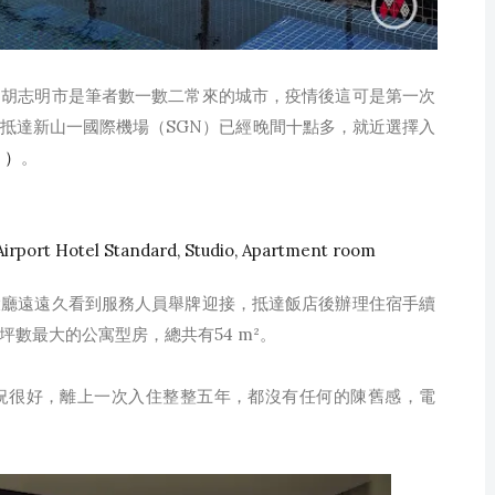
，胡志明市是筆者數一數二常來的城市，疫情後這可是第一次
抵達新山一國際機場（SGN）已經晚間十點多，就近選擇入
 ）
。
t Hotel Standard, Studio, Apartment room
大廳遠遠久看到服務人員舉牌迎接，抵達飯店後辦理住宿手續
數最大的公寓型房，總共有54 m²。
況很好，離上一次入住整整五年，都沒有任何的陳舊感，電