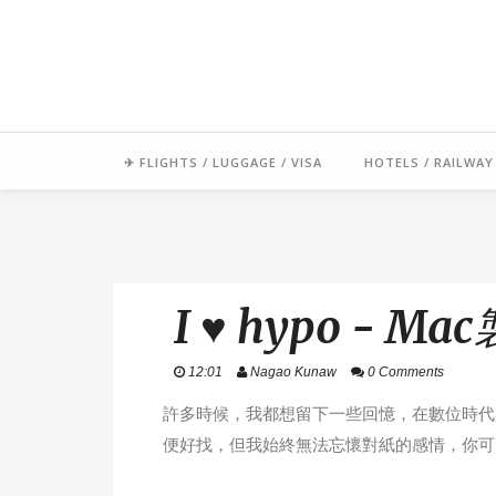
「毛氏」源自朋友對我的暱稱 
足跡常駐中南半
✈ FLIGHTS / LUGGAGE / VISA
HOTELS / RAILWAY
I ♥ hypo -
12:01
Nagao Kunaw
0 Comments
許多時候，我都想留下一些回憶，在數位時代興起，
便好找，但我始終無法忘懷對紙的感情，你可