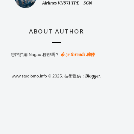
Airlines VN571 TPE - SGN
ABOUT AUTHOR
來 @ threads 聊聊
想跟胖編 Nagao 聊聊嗎？
Blogger
www.studiomo.info © 2025. 技術提供：
.