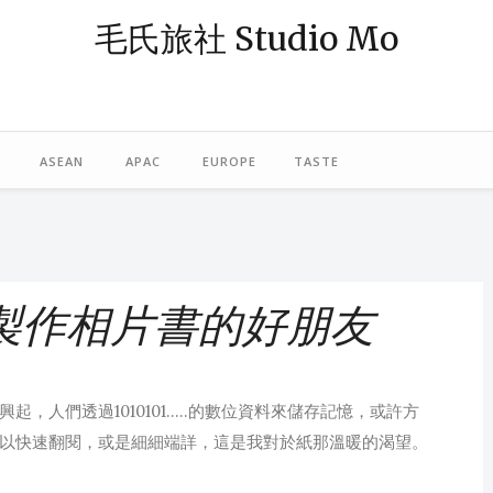
毛氏旅社 Studio Mo
— 阿毛；「旅社」則象徵著休憩與規劃旅程的空間。我是一個熱愛旅行
島，或在東南亞跳島漫遊，最近偶爾也轉往歐洲探險。謝謝你，與我一起
ASEAN
APAC
EUROPE
TASTE
 Mac製作相片書的好朋友
人們透過1010101.....的數位資料來儲存記憶，或許方
以快速翻閱，或是細細端詳，這是我對於紙那溫暖的渴望。