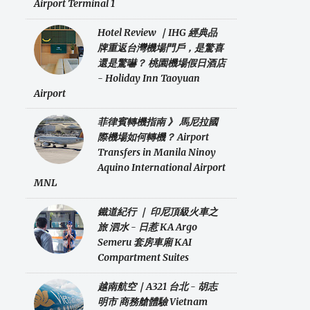
Airport Terminal 1
Hotel Review ｜IHG 經典品
牌重返台灣機場門戶，是驚喜
還是驚嚇？ 桃園機場假日酒店
- Holiday Inn Taoyuan
Airport
菲律賓轉機指南 》 馬尼拉國
際機場如何轉機？ Airport
Transfers in Manila Ninoy
Aquino International Airport
MNL
鐵道紀行 ｜ 印尼頂級火車之
旅 泗水 - 日惹 KA Argo
Semeru 套房車廂 KAI
Compartment Suites
越南航空｜A321 台北 - 胡志
明市 商務艙體驗 Vietnam