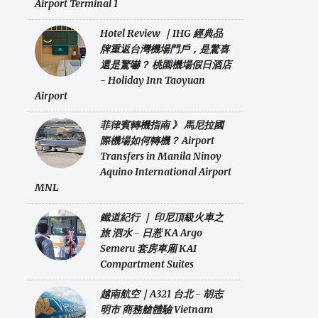
Airport Terminal 1
Hotel Review ｜IHG 經典品
牌重返台灣機場門戶，是驚喜
還是驚嚇？ 桃園機場假日酒店
- Holiday Inn Taoyuan
Airport
菲律賓轉機指南 》 馬尼拉國
際機場如何轉機？ Airport
Transfers in Manila Ninoy
Aquino International Airport
MNL
鐵道紀行 ｜ 印尼頂級火車之
旅 泗水 - 日惹 KA Argo
Semeru 套房車廂 KAI
Compartment Suites
越南航空｜A321 台北 - 胡志
明市 商務艙體驗 Vietnam