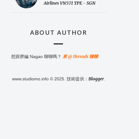
Airlines VN571 TPE - SGN
ABOUT AUTHOR
來 @ threads 聊聊
想跟胖編 Nagao 聊聊嗎？
Blogger
www.studiomo.info © 2025. 技術提供：
.