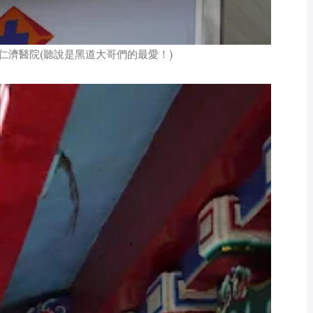
仁濟醫院(聽說是黑道大哥們的最愛！)