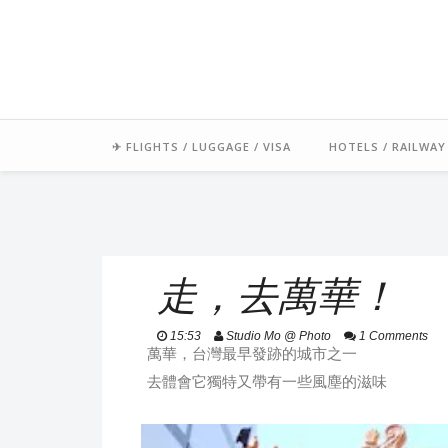
「毛氏」源自朋友對我的暱稱 
足跡常駐中南半
✈ FLIGHTS / LUGGAGE / VISA
HOTELS / RAILWAY
走，去萬華！
15:53
Studio Mo @ Photo
1 Comments
萬華，台灣最早發跡的城市之一
去體會它獨特又帶有一些風塵的滋味