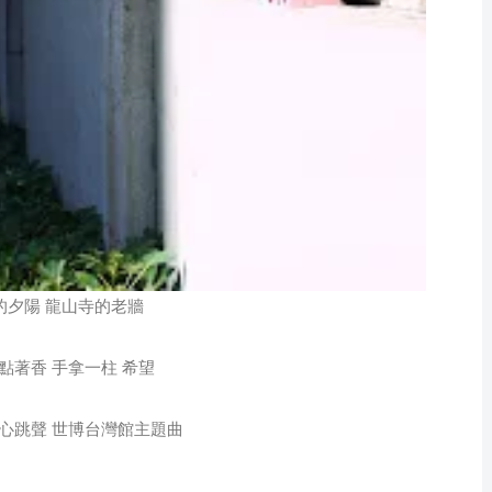
的夕陽 龍山寺的老牆
點著香 手拿一柱 希望
的心跳聲 世博台灣館主題曲