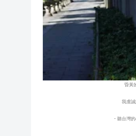
昏黃
我虔誠
- 聽台灣