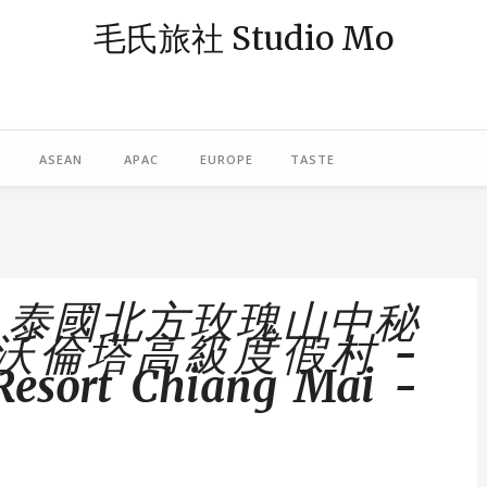
毛氏旅社 Studio Mo
— 阿毛；「旅社」則象徵著休憩與規劃旅程的空間。我是一個熱愛旅行
島，或在東南亞跳島漫遊，最近偶爾也轉往歐洲探險。謝謝你，與我一起
ASEAN
APAC
EUROPE
TASTE
iew ｜泰國北方玫瑰山中秘
沃倫塔高級度假村 -
Resort Chiang Mai -