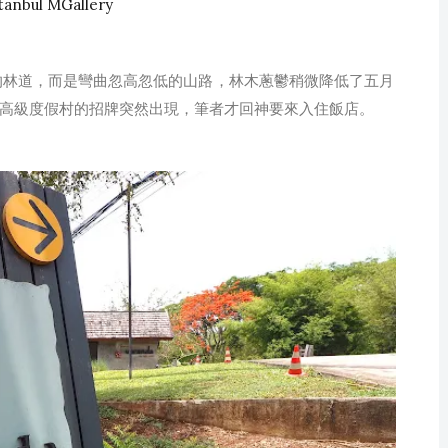
nbul MGallery
直的林道，而是彎曲忽高忽低的山路，林木蔥鬱稍微降低了五月
高級度假村的招牌突然出現，筆者才回神要來入住飯店。