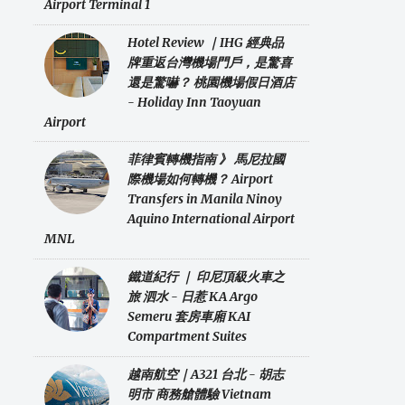
Airport Terminal 1
Hotel Review ｜IHG 經典品
牌重返台灣機場門戶，是驚喜
還是驚嚇？ 桃園機場假日酒店
- Holiday Inn Taoyuan
Airport
菲律賓轉機指南 》 馬尼拉國
際機場如何轉機？ Airport
Transfers in Manila Ninoy
Aquino International Airport
MNL
鐵道紀行 ｜ 印尼頂級火車之
旅 泗水 - 日惹 KA Argo
Semeru 套房車廂 KAI
Compartment Suites
越南航空｜A321 台北 - 胡志
明市 商務艙體驗 Vietnam