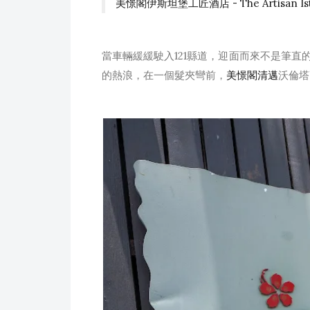
美憬閣伊斯坦堡工匠酒店 - The Artisan Ista
當車輛緩緩駛入121縣道，迎面而來不是筆
的熱浪，在一個髮夾彎前，
美憬閣清邁
沃倫塔