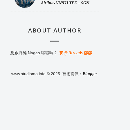
Airlines VN571 TPE - SGN
ABOUT AUTHOR
來 @ threads 聊聊
想跟胖編 Nagao 聊聊嗎？
Blogger
www.studiomo.info © 2025. 技術提供：
.