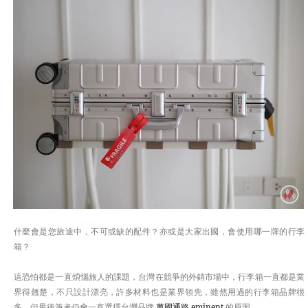
APAC
EUROPE
TASTE
什麼會是您旅途中，不可或缺的配件？亦或是大家出國，會使用哪一牌的行李
箱？
這恐怕都是一直煩惱旅人的課題，台灣在競爭的外銷市場中，行李箱一直都是業
界得翹楚，不只設計漂亮，許多材料也是業界領先，雖然用過的行李箱品牌很
多，但最後筆者仍會一直選擇台灣品牌
萬國通路 eminent
的原因。