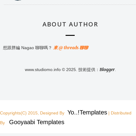
ABOUT AUTHOR
來 @ threads 聊聊
想跟胖編 Nagao 聊聊嗎？
Blogger
www.studiomo.info © 2025. 技術提供：
.
Yo..!Templates
Copyrights(C) 2015, Designed By
| Distributed
Gooyaabi Templates
By