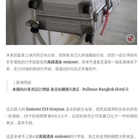
本來想趁著上個月到日本出差，買個慕名已久的德國旅行箱，但想一想台灣就有
非常優質的行李箱製造商
萬國通路 eminent
，筆者手邊甚至還有一個長輩傳承下
來，至少20歲的硬殼行李箱，都還頭好壯壯正常服役中。
｜延伸閱讀
泰國純白客房設計體驗 曼谷鉑爾曼G酒店 - Pullman Bangkok Hotel G
這次購入的
Eminent Z19 Grayson
是全鋁鎂合金箱，當然就選用鋁合金的原色
- 經典銀，26寸的箱體重量約6.1公斤，以現在航空公司普遍23公斤一件的限制
來說，還算不錯。
這是筆者手上第4個
萬國通路 eminent
的行李箱，與之前使用的國際大牌來說，