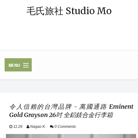
毛氏旅社 Studio Mo
「毛氏」源自朋友對我的暱稱 — 阿毛；「旅社」則象徵著休憩與規劃旅
程的空間。我是一個熱愛旅行、著迷於飯店體驗的媒體業雜工，足跡常駐
中南半島，或在東南亞跳島漫遊，最近偶爾也轉往歐洲探險。謝謝你，與
我一起踏上這段旅程。
✈ FLIGHTS /
LUGGAGE / VISA
令人信賴的台灣品牌 - 萬國通路 Eminent
Gold Grayson 26吋 全鋁鎂合金行李箱
HOTELS / RAILWAY
11:26
Nagao K.
0 Comments
ASEAN