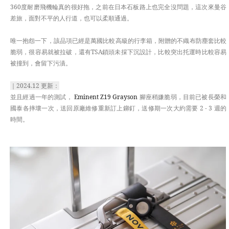
360度耐磨飛機輪真的很好拖，之前在日本石板路上也完全沒問題，這次來曼谷
差旅，面對不平的人行道，也可以柔順通過。
唯一抱怨一下，該品項已經是萬國比較高級的行李箱，附贈的不織布防塵套比較
脆弱，很容易就被拉破，還有TSA鎖頭未採下沉設計，比較突出托運時比較容易
被撞到，會留下污漬。
｜2024.12 更新：
並且經過一年的測試，
Eminent Z19 Grayson
腳座稍嫌脆弱，目前已被長榮和
國泰各摔壞一次，送回原廠維修重新訂上鉚釘，送修期一次大約需要 2 - 3 週的
時間。