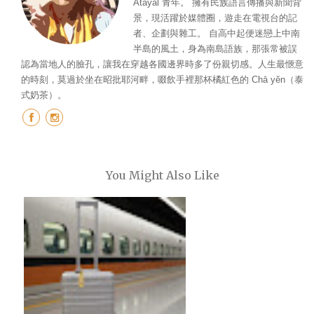
Atayal 青年。 擁有民族語言傳播與新聞背
景，現活躍於媒體圈，遊走在電視台的記
者、企劃與雜工。 自高中起便迷戀上中南
半島的風土，身為南島語族，那張常被誤
認為當地人的臉孔，讓我在穿越各國邊界時多了份親切感。人生最愜意
的時刻，莫過於坐在昭批耶河畔，啜飲手裡那杯橘紅色的 Chā yĕn（泰
式奶茶）。
You Might Also Like