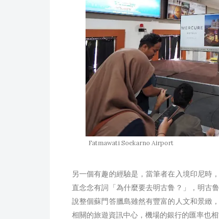
Fatmawati Soekarno Airport
另一個有趣的經驗是，當筆者在入境印尼時
直念念有詞「為什麼要去明古鲁？」，明古
說整個蘇門答臘島雖然有豐富的人文和景緻
相關的旅遊資訊中心，機場的銀行的匯率也相