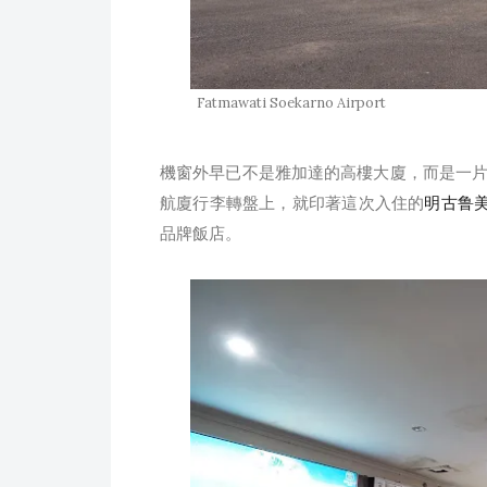
Fatmawati Soekarno Airport
機窗外早已不是雅加達的高樓大廈，而是一
航廈行李轉盤上，就印著這次入住的
明古鲁美居
品牌飯店。