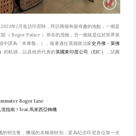
2023年2月造訪印尼時，拜訪兩個有個有趣的地點，一個是
（ Bogor Palace ）所在的茂物，另一個就是位於世界第
lu，或中譯為「本庫魯」），循著過往英籍政治家
史丹佛・萊佛
s）
的軌跡，以及他所代表的
英國東印度公司（EIC）
，試圖
uter Bogor Line
指南！feat.馬來西亞轉機
臘的明古鲁，機場的名稱很特別，是為紀念印尼首位第一夫