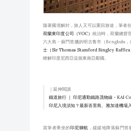
隨著國境解封，旅人又可以重回旅途，筆者在
荷蘭東印度公司（VOC）
統治時，荷蘭總督官邸
六大島 - 蘇門答臘的明古鲁市（Bengku
士（Sir Thomas Stamford Bingley Raffle
瞭解印度尼西亞這個東南亞鄰國。
｜延伸閱讀
鐵道旅行 ｜ 印尼通勤鐵路茂物線 - KAI Comm
印尼入境須知？最新峇里島、雅加達機場入境
當筆者乘坐的
印尼獅航
，緩緩地降落蘇門答