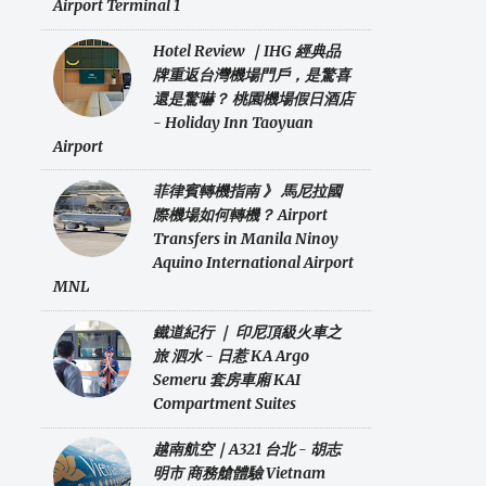
Airport Terminal 1
Hotel Review ｜IHG 經典品
牌重返台灣機場門戶，是驚喜
還是驚嚇？ 桃園機場假日酒店
- Holiday Inn Taoyuan
Airport
菲律賓轉機指南 》 馬尼拉國
際機場如何轉機？ Airport
Transfers in Manila Ninoy
Aquino International Airport
MNL
鐵道紀行 ｜ 印尼頂級火車之
旅 泗水 - 日惹 KA Argo
Semeru 套房車廂 KAI
Compartment Suites
越南航空｜A321 台北 - 胡志
明市 商務艙體驗 Vietnam