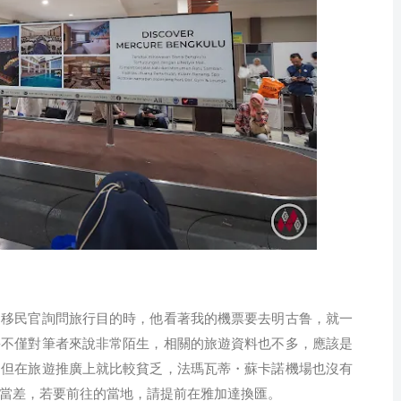
，移民官詢問旅行目的時，他看著我的機票要去明古鲁，就一
鲁不僅對筆者來說非常陌生，相關的旅遊資料也不多，應該是
，但在旅遊推廣上就比較貧乏，法瑪瓦蒂・蘇卡諾機場也沒有
當差，若要前往的當地，請提前在雅加達換匯。