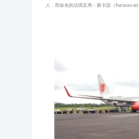
人，而命名的法瑪瓦蒂・蘇卡諾（Fatmawati So