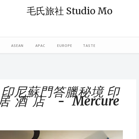
毛氏旅社 Studio Mo
— 阿毛；「旅社」則象徵著休憩與規劃旅程的空間。我是一個熱愛旅行
島，或在東南亞跳島漫遊，最近偶爾也轉往歐洲探險。謝謝你，與我一起
ASEAN
APAC
EUROPE
TASTE
ew ｜印尼蘇門答臘秘境 印
店 - Mercure