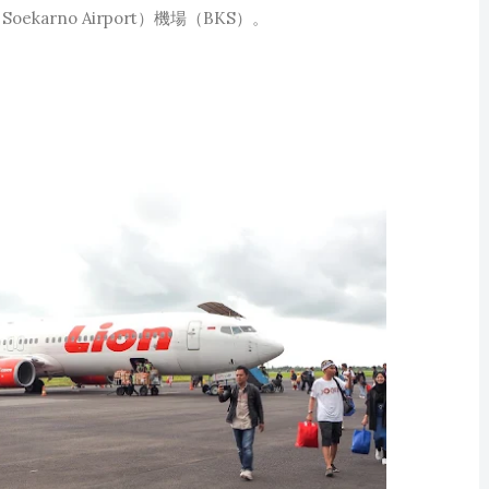
ekarno Airport）機場（BKS）。