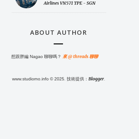
Airlines VN571 TPE - SGN
ABOUT AUTHOR
來 @ threads 聊聊
想跟胖編 Nagao 聊聊嗎？
Blogger
www.studiomo.info © 2025. 技術提供：
.