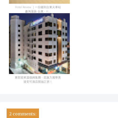
Hotel Review ｜一分鐘到台東火車站
趣淘漫旅-台東 - H...
東部迎來溫德姆集團 - 花蓮力麗華美
達安可酒店開放訂房！
2 comments: