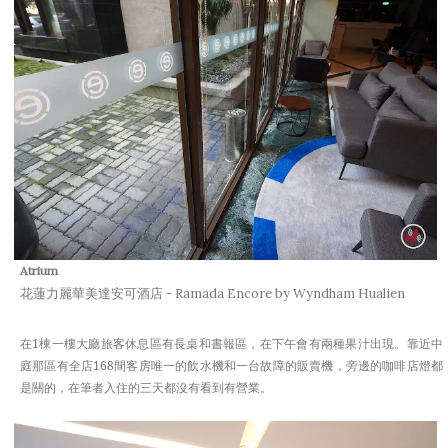
Atrium
花蓮力麗華美達安可酒店 - Ramada Encore by Wyndham Hualien
在1棟一樓大廳旅客休息區有長桌和書報區，在下午會有兩種果汁出現。靠近中
庭那區有全店168間客房唯一的飲水機和一台故障的販賣機，旁邊的咖啡店燈都
是關的，在筆者入住的三天都沒有看到有營業。