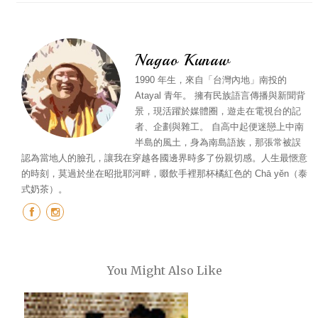
Nagao Kunaw
1990 年生，來自「台灣內地」南投的
Atayal 青年。 擁有民族語言傳播與新聞背
景，現活躍於媒體圈，遊走在電視台的記
者、企劃與雜工。 自高中起便迷戀上中南
半島的風土，身為南島語族，那張常被誤
認為當地人的臉孔，讓我在穿越各國邊界時多了份親切感。人生最愜意
的時刻，莫過於坐在昭批耶河畔，啜飲手裡那杯橘紅色的 Chā yĕn（泰
式奶茶）。
You Might Also Like