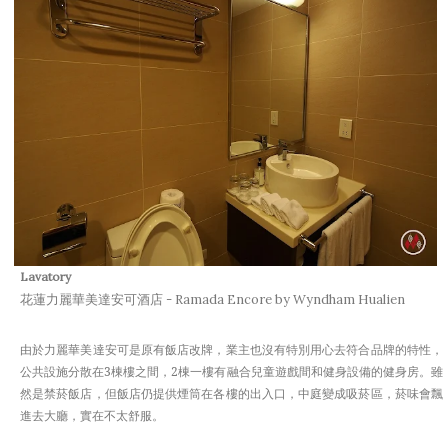
Lavatory
花蓮力麗華美達安可酒店 - Ramada Encore by Wyndham Hualien
由於力麗華美達安可是原有飯店改牌，業主也沒有特別用心去符合品牌的特性，
公共設施分散在3棟樓之間，2棟一樓有融合兒童遊戲間和健身設備的健身房。雖
然是禁菸飯店，但飯店仍提供煙筒在各樓的出入口，中庭變成吸菸區，菸味會飄
進去大廳，實在不太舒服。