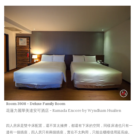
Room 3908 - Deluxe Family Room
花蓮力麗華美達安可酒店 - Ramada Encore by Wyndham Hualien
四人房床是雙中床配置，還不算太擁擠，都還有下床的空間，同樣床邊也只有一
邊有一個插座，四人房只有兩個插座，實在不太夠用，只能去櫃檯借用延長線。