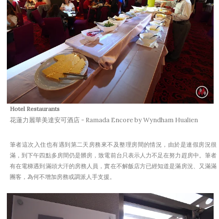
Hotel
Restaurants
花蓮力麗華美達安可酒店 - Ramada Encore by Wyndham Hualien
筆者這次入住也有遇到第二天房務來不及整理房間的情況，由於是連假房況很
滿，到下午四點多房間仍是髒房，致電前台只表示人力不足在努力趕房中。筆者
有在電梯遇到滿頭大汗的房務人員，實在不解飯店方已經知道是滿房況、又滿滿
團客，為何不增加房務或調派人手支援。