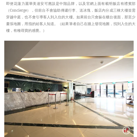
即便花蓮力麗華美達安可應該是中階品牌，以及官網上面有載明飯店有禮賓部
（Concierge），但前台不會協助傳遞行李、送冰塊，飯店內分成三棟大樓並需
穿越中庭，也不會引導客人到入住的大樓。如果前台只會躲在櫃台後面，那至少
畫張地圖，用指的給客人知道。（結果筆者自己在牆上發現地圖，找到入住的大
樓，有種尋寶的感覺。）