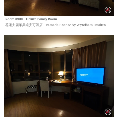
Room 3908 - Deluxe Family Room
花蓮力麗華美達安可酒店 - Ramada Encore by Wyndham Hualien