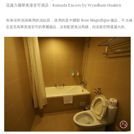
花蓮力麗華美達安可酒店 - Ramada Encore by Wyndham Hualien
有淋浴和泡澡兩用的浴缸區，使用的是中國製 Rose Magnifique 備品，不太確
定是否為華美達安可的專屬備品，沒有配置免治馬桶，但浴廁空間還滿大的。