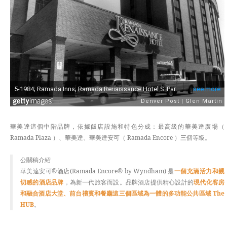
華美達這個中階品牌，依據飯店設施和特色分成：最高級的華美達廣場（
Ramada Plaza ）、華美達、華美達安可（ Ramada Encore ）三個等級。
公關稿介紹
華美達安可®酒店(Ramada Encore® by Wyndham) 是
一個充滿活力和親
切感的酒店品牌
，為新一代旅客而設。品牌酒店提供精心設計的
現代化客房
和融合酒店大堂、前台禮賓和餐廳這三個區域為一體的多功能公共區域 The
HUB
。