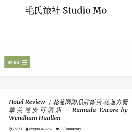
毛氏旅社 Studio Mo
「毛氏」源自朋友對我的暱稱 — 阿毛；「旅社」則象徵著休憩與規劃旅
程的空間。我是一個熱愛旅行、著迷於飯店體驗的媒體業雜工，足跡常駐
中南半島，或在東南亞跳島漫遊，最近偶爾也轉往歐洲探險。謝謝你，與
我一起踏上這段旅程。
✈ FLIGHTS /
LUGGAGE / VISA
Hotel Review ｜花蓮國際品牌飯店 花蓮力麗
華美達安可酒店 - Ramada Encore by
HOTELS / RAILWAY
Wyndham Hualien
ASEAN
16:03
Nagao Kunaw
2 Comments