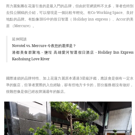
而力麗集團在花蓮引進的是最入門的品牌，但由於官網資料不太多，筆者也特別
去找公關稿的介紹，可以發現是一個比較年輕化、有Co-Working Space、良好
地點的品牌。有點像IHG中的假日智選（ Holiday inn express ）、Accor的美
居 （Mercure）。
延伸閱讀
Novotel vs. Mercure 今夜您的選擇是？
港都美食群聚地 - 鹽埕 高雄愛河智選假日酒店 - Holiday Inn Express
Kaohsiung Love River
國際連鎖的品牌特性、加上花蓮力麗原本通過3星級評鑑，應該會是個有一定水
準的飯店，但筆者實際的入住經驗，卻有些地方卡卡的，部分服務都沒有做好，
很難想像是個已經改牌滿週年的飯店。