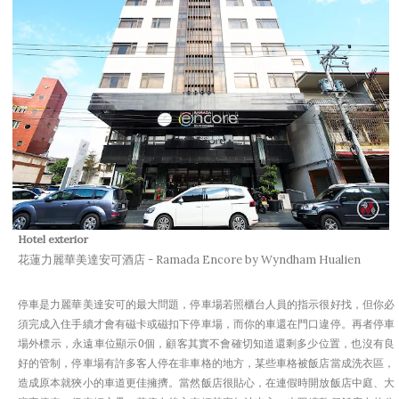
Hotel exterior
花蓮力麗華美達安可酒店 - Ramada Encore by Wyndham Hualien
停車是力麗華美達安可的最大問題，停車場若照櫃台人員的指示很好找，但你必
須完成入住手續才會有磁卡或磁扣下停車場，而你的車還在門口違停。再者停車
場外標示，永遠車位顯示0個，顧客其實不會確切知道還剩多少位置，也沒有良
好的管制，停車場有許多客人停在非車格的地方，某些車格被飯店當成洗衣區，
造成原本就狹小的車道更佳擁擠。當然飯店很貼心，在連假時開放飯店中庭、大