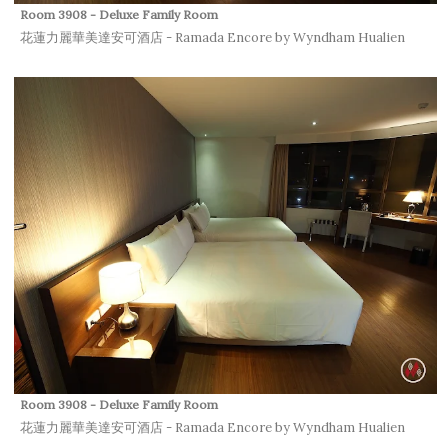
Room 3908 - Deluxe Family Room
花蓮力麗華美達安可酒店 - Ramada Encore by Wyndham Hualien
Room 3908 - Deluxe Family Room
花蓮力麗華美達安可酒店 - Ramada Encore by Wyndham Hualien