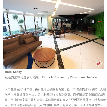
Hotel Lobby
花蓮力麗華美達安可酒店 - Ramada Encore by Wyndham Hualien
而早餐廳位於1棟二樓，由於飯店已接團客為主，從一早6點開始都很熱鬧、人潮
洶湧，補餐速度跟本上人流，取餐區時常看到空盤。而餐廳是宴會廳配置成早
餐，所以動線安排不是很完善，當然國際連鎖飯店在亞洲區常見蛋台、現煮麵食
區、鬆餅台也全部都沒有。入住的兩日早餐沒有變化，第二天連優酪乳也沒有，