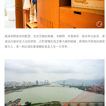
峴港美爵套房的配置，包含完整的客廳、衣帽間、外賓廁所、衛浴和主臥室，筆
者這次被安排入住的房型，正對著陳氏阮文黎大橋和龍橋，夜間的河景真的相當
吸引人，拿一杯紅酒在窗邊啜飲真是人生一大享受。