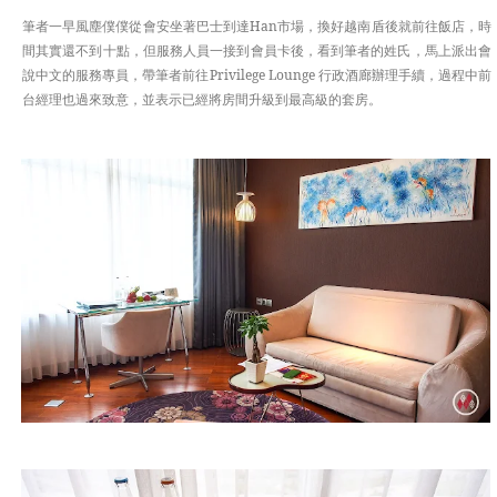
筆者一早風塵僕僕從會安坐著巴士到達Han市場，換好越南盾後就前往飯店，時
間其實還不到十點，但服務人員一接到會員卡後，看到筆者的姓氏，馬上派出會
說中文的服務專員，帶筆者前往Privilege Lounge 行政酒廊辦理手續，過程中前
台經理也過來致意，並表示已經將房間升級到最高級的套房。