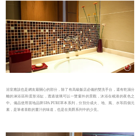
浴室應該也是網友最關心的部分，除了有高級飯店必備的雙洗手台，還有乾濕分
離的淋浴區和蛋形浴缸，透過玻璃可以一覽窗外的景觀，沐浴在峴港的夜色之
中。備品使用當地品牌SPA PURE草本系列，分別分成火、地、風、水等四個元
素，是筆者喜歡的薑汁的味道，也是在美爵系列中的少見。