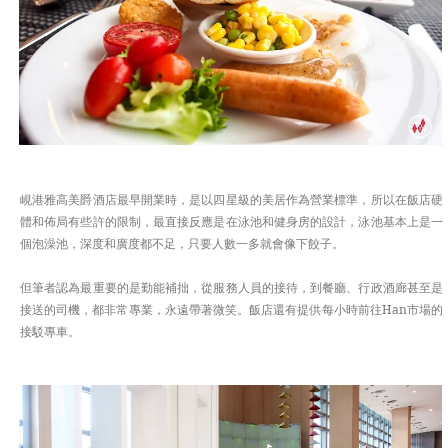
峴港雅高美爵酒店最早開業時，是以四星級的美居作為營業標準，所以在飯店硬
體和佈局有些許的限制，最直接反應是在泳池和健身房的設計，泳池基本上是一
個泡澡池，深度和廣度都不足，只要人數一多就會像下餃子。
但筆者認為最重要的是勤能補拙，從服務人員的接待，到餐廳、行政酒廊甚至是
接送的司機，都非常專業，永遠帶著微笑。飯店還有提供每小時前往Han市場的
接駁專車。