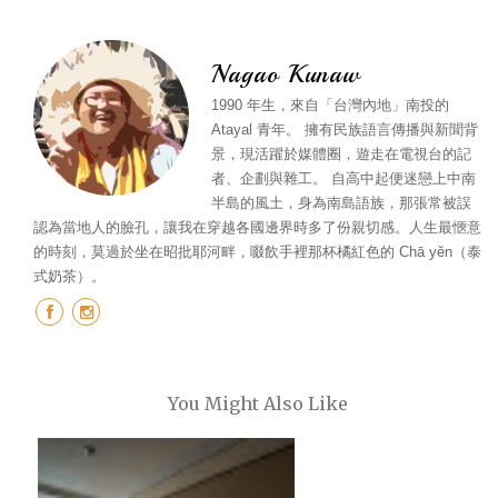
Nagao Kunaw
1990 年生，來自「台灣內地」南投的
Atayal 青年。 擁有民族語言傳播與新聞背
景，現活躍於媒體圈，遊走在電視台的記
者、企劃與雜工。 自高中起便迷戀上中南
半島的風土，身為南島語族，那張常被誤
認為當地人的臉孔，讓我在穿越各國邊界時多了份親切感。人生最愜意
的時刻，莫過於坐在昭批耶河畔，啜飲手裡那杯橘紅色的 Chā yĕn（泰
式奶茶）。
You Might Also Like