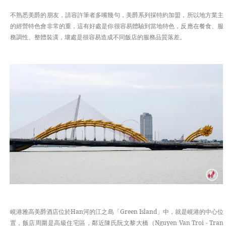
不熟悉美爵的朋友，請容許筆者多嘴幾句，美爵系列採特約加盟，所以地方業主
的經營特色會非常的重，這有好處是你很容易體驗到當地特色，反應在餐食、服
務調性、整體裝潢，壞處是很容易造成不同飯店的服務品質落差。
峴港雅高美爵酒店位於Han河的江之島「Green Island」中，就是峴港的中心位
置，飯店周圍是高級住宅區，鄰近陳氏阮文黎大橋（Nguyen Van Troi - Tran