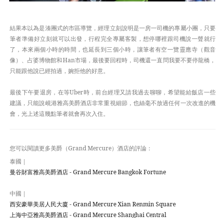
結果本以為是湊團式的市區導覽，經理立刻說明是一房一司機的專屬小團，只要
筆者準備好立刻就可以出發，行程完全專屬客製，想停哪裡跟司機說一聲就行
了，本來兩個小時的時間，也延長到三個小時，讓筆者有空一覽靈應寺（觀音
像）、占婆博物館和Han市場，最後要回程時，司機還一直問我要不要停龍橋，
只能跟他說已經拍過，婉拒他的好意。
最後下午要退房，在等Uber時，前台經理又請我過去聊聊，希望能給飯店一些
建議，只能說峴港雅高美爵酒店非常重視細節，也絲毫不放過任何一次改進的機
會，光上述這幾點筆者就會再次入住。
您可以閱讀更多美爵（Grand Mercure）酒店的評論：
泰國｜
曼谷財富雅高美爵酒店 - Grand Mercure Bangkok Fortune
中國｜
西安豪華美居人民大廈 - Grand Mercure Xian Renmin Square
上海中亞雅高美爵酒店 - Grand Mercure Shanghai Central