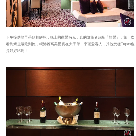
下午提供簡單茶飲和餅乾，晚上的歡樂時光，真的讓筆者超級「歡樂」，第一次
看到烤生蠔吃到飽，峴港雅高美爵實在大手筆，來寵愛客人，其他幾樣Tapas也
是好好吃啊！