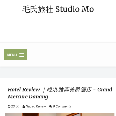
毛氏旅社 Studio Mo
「毛氏」源自朋友對我的暱稱 — 阿毛；「旅社」則象徵著休憩與規劃旅
程的空間。我是一個熱愛旅行、著迷於飯店體驗的媒體業雜工，足跡常駐
中南半島，或在東南亞跳島漫遊，最近偶爾也轉往歐洲探險。謝謝你，與
我一起踏上這段旅程。
✈ FLIGHTS /
LUGGAGE / VISA
Hotel Review ｜峴港雅高美爵酒店 - Grand
Mercure Danang
HOTELS / RAILWAY
23:50
Nagao Kunaw
0 Comments
ASEAN