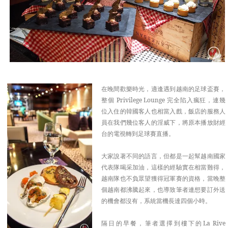
在晚間歡樂時光，適逢遇到越南的足球盃賽，
整個 Privilege Lounge 完全陷入瘋狂，連幾
位入住的韓國客人也相當入戲，飯店的服務人
員在我們幾位客人的淫威下，將原本播放財經
台的電視轉到足球賽直播。
大家說著不同的語言，但都是一起幫越南國家
代表隊喝采加油，這樣的經驗實在相當難得，
越南隊也不負眾望獲得冠軍賽的資格，當晚整
個越南都沸騰起來，也導致筆者連想要訂外送
的機會都沒有，系統當機長達四個小時。
隔日的早餐，筆者選擇到樓下的La Rive