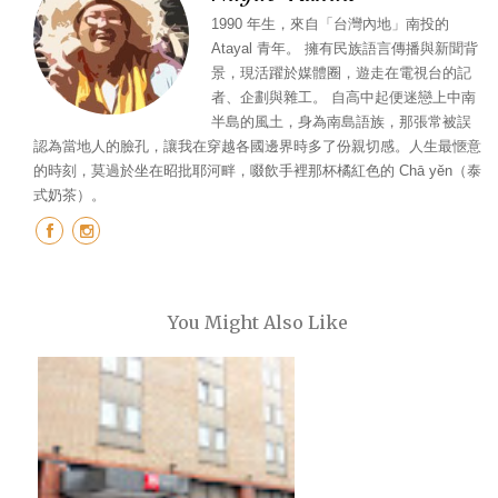
1990 年生，來自「台灣內地」南投的
Atayal 青年。 擁有民族語言傳播與新聞背
景，現活躍於媒體圈，遊走在電視台的記
者、企劃與雜工。 自高中起便迷戀上中南
半島的風土，身為南島語族，那張常被誤
認為當地人的臉孔，讓我在穿越各國邊界時多了份親切感。人生最愜意
的時刻，莫過於坐在昭批耶河畔，啜飲手裡那杯橘紅色的 Chā yĕn（泰
式奶茶）。
You Might Also Like