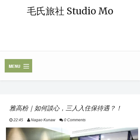
毛氏旅社 Studio Mo
「毛氏」源自朋友對我的暱稱 — 阿毛；「旅社」則象徵著休憩與規劃旅
程的空間。我是一個熱愛旅行、著迷於飯店體驗的媒體業雜工，足跡常駐
中南半島，或在東南亞跳島漫遊，最近偶爾也轉往歐洲探險。謝謝你，與
我一起踏上這段旅程。
✈ FLIGHTS /
LUGGAGE / VISA
雅高粉｜如何談心，三人入住保待遇？！
HOTELS / RAILWAY
22:45
Nagao Kunaw
0 Comments
ASEAN