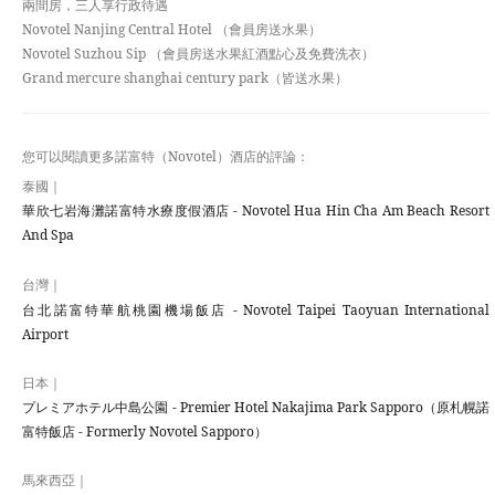
兩間房，三人享行政待遇
Novotel Nanjing Central Hotel （會員房送水果）
Novotel Suzhou Sip （會員房送水果紅酒點心及免費洗衣）
Grand mercure shanghai century park（皆送水果）
您可以閱讀更多諾富特（Novotel）酒店的評論：
泰國｜
華欣七岩海灘諾富特水療度假酒店 - Novotel Hua Hin Cha Am Beach Resort
And Spa
台灣｜
台北諾富特華航桃園機場飯店 - Novotel Taipei Taoyuan International
Airport
日本｜
プレミアホテル中島公園 - Premier Hotel Nakajima Park Sapporo（原札幌諾
富特飯店 - Formerly Novotel Sapporo）
馬來西亞｜