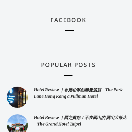
FACEBOOK
POPULAR POSTS
Hotel Review ｜香港柏寧鉑爾曼酒店 - The Park
Lane Hong Kong a Pullman Hotel
Hotel Review ｜國之賓館！不在圓山的 圓山大飯店
- The Grand Hotel Taipei