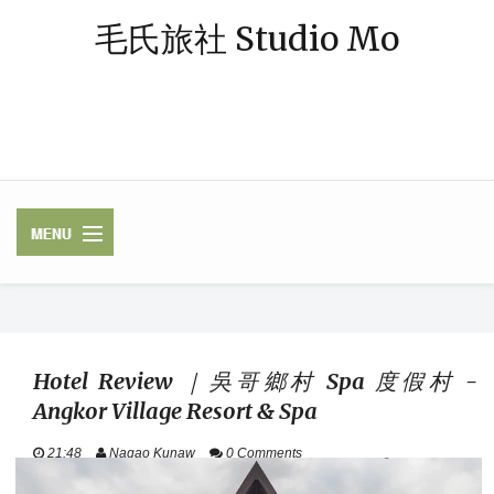
毛氏旅社 Studio Mo
「毛氏」源自朋友對我的暱稱 — 阿毛；「旅社」則象徵著休憩與規劃旅
程的空間。我是一個熱愛旅行、著迷於飯店體驗的媒體業雜工，足跡常駐
中南半島，或在東南亞跳島漫遊，最近偶爾也轉往歐洲探險。謝謝你，與
我一起踏上這段旅程。
✈ FLIGHTS /
LUGGAGE / VISA
Hotel Review ｜吳哥鄉村 Spa 度假村 -
Angkor Village Resort & Spa
HOTELS / RAILWAY
21:48
Nagao Kunaw
0 Comments
ASEAN