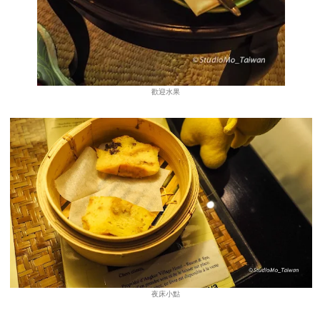
歡迎水果
夜床小點