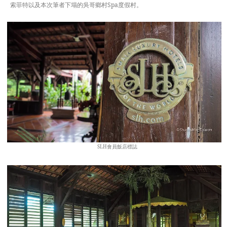
索菲特以及本次筆者下塌的吳哥鄉村Spa度假村。
SLH會員飯店標誌