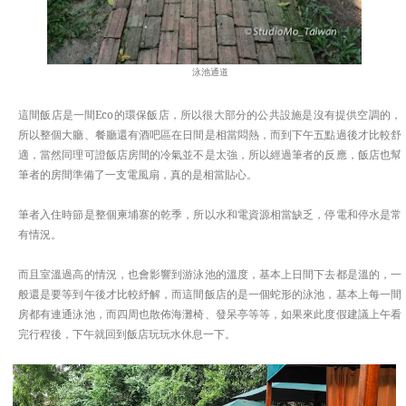
泳池通道
這間飯店是一間Eco的環保飯店，所以很大部分的公共設施是沒有提供空調的，
所以整個大廳、餐廳還有酒吧區在日間是相當悶熱，而到下午五點過後才比較舒
適，當然同理可證飯店房間的冷氣並不是太強，所以經過筆者的反應，飯店也幫
筆者的房間準備了一支電風扇，真的是相當貼心。
筆者入住時節是整個柬埔寨的乾季，所以水和電資源相當缺乏，停電和停水是常
有情況。
而且室溫過高的情況，也會影響到游泳池的溫度，基本上日間下去都是溫的，一
般還是要等到午後才比較紓解，而這間飯店的是一個蛇形的泳池，基本上每一間
房都有連通泳池，而四周也散佈海灘椅、發呆亭等等，如果來此度假建議上午看
完行程後，下午就回到飯店玩玩水休息一下。