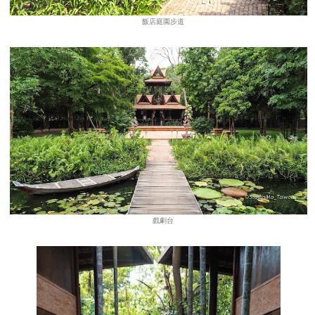
飯店庭園步道
戲劇台