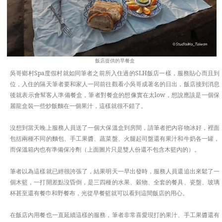
飯店提供的早餐盒
吳哥鄉村Spa度假村就如同筆者之前所入住過的SLH飯店一樣，服務貼心而且到
位，入住的隔天筆者要和家人一同前往觀看小吳哥成著名的日出，飯店接到消息
後就表示會幫客人準備餐盒，筆者對餐盒的想像實在太low，想說應該是一個保
麗龍盒裝一些炒飯麵在一個果汁，這樣就很不錯了。
沒想到當天晚上服務人員送了一個大保溫盒到房間，請筆者把內容物冰好，裡面
包括兩種不同的麵包、手工果醬、蔬菜盤、火腿起司盤還有果汁和牛奶各一罐，
而保溫箱內也有準備保冷劑（上面圖片只是雙人份還不包含木籃內的）。
筆者以為這樣就已經很誇張了，結果明天一早出發時，服務人員還追出來鬆了一
個木籃，一打開差點沒昏倒，是三四種的水果、穀物、全套的餐具、瓷盤、玻璃
杯甚至還有餐巾和野餐布，光從早餐籃就可以看到這間飯店的用心。
在飯店內用餐也一直延續這樣的服務，筆者非常喜愛現打的果汁、手工果醬還有