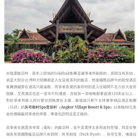
APAC
EUROPE
TASTE
在挑選飯店時，基本上當地的Sokkhak集團是被筆者所剔除的，原因沒有其他，
就是大部分台灣和大陸團都是入住這個系列的飯店，然後國際品牌中的凱悅酒店
集團價錢實在過高只能遠觀，而筆者喜愛的索菲特則是入住期間不在六折大促而
扼腕，艾美酒店也是一直等不到優惠，含稅加一加每晚都要超過120美金以上，
對於筆者和家人同行要住四晚實在太傷，最後就只剩下全球奢華精品酒店集團
（SLH）的
吳哥鄉村Spa度假村（Angkor Village Resort & Spa）
以每晚88元美
金的價錢贏得筆者的厚愛，事後也證明這是正確的。
當筆者在挑選吳哥窟（暹粒）的飯店時，並不是選擇太多而改到苦惱，而是在整
個吳哥窟國際飯店品牌只有四間：吳哥柏悅（Park Hyatt）、吳哥艾美、佛基拉