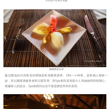
水煮茄子佐柬式魚醬
柬國季節水果
飯店贈送給SLH會員的禮物是歡迎雞尾酒券、SPA一小時券，是每個人都有一
組，所以雞尾酒被筆者和父親享用，而Spa券則是母親大人和姊姊用得很開心，
根據家人的說法，Spa相當到位並不會是贈送而有所差異。