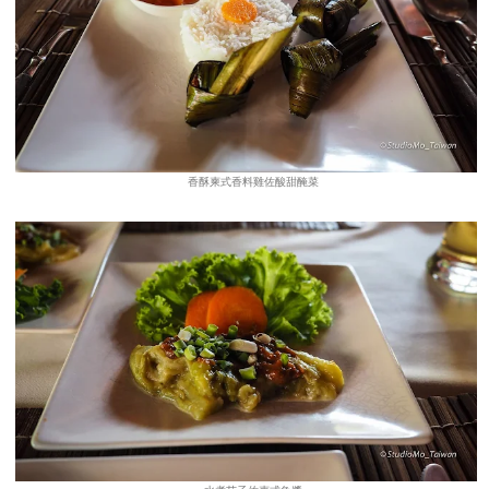
香酥柬式香料雞佐酸甜醃菜